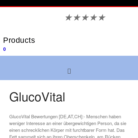
★
★
★
★
★
Products
0
GlucoVital
GlucoVital Bewertungen [DE,AT,CH]:- Menschen haben
weniger Interesse an einer übergewichtigen Person, da sie
einen schrecklichen Körper mit furchtbarer Form hat. Das
Fett sammelt sich an ihren Oberschenkeln, am Rücken