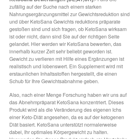
c
tt
er
e
ar
zufällig auf der Suche nach einem starken
e
er
e
gr
e
Nahrungsergänzungsmittel zur Gewichtsreduktion sind
b
st
a
und über KetoSana Gewichts reduktions präparate
gestoßen sind und sich fragen, ob KetoSana wirksam
o
m
ist oder nicht, dann sind Sie auf der richtigen Seite
o
gelandet. Hier werden wir KetoSana bewerten, das
k
innerhalb kurzer Zeit sehr beliebt geworden ist.
Gewicht zu verlieren mit Hilfe eines Ergänzungen ist
realistisch und lobenswert. Ein Supplement wird mit
erstaunlichen Inhaltsstoffen hergestellt, die einen
Schub für Ihre Gewichtsabnahme geben.
Also, nach einer Menge Forschung haben wir uns auf
das Abnehmpräparat KetoSana konzentriert. Dieses
Produkt wird als die Veränderung des eigenen Ichs
einer Keto-Diät angesehen, da es auf der ketogenen
Diät basiert. KetoSana unterstützt normalerweise
dabei, Ihr optimales Körpergewicht zu halten.